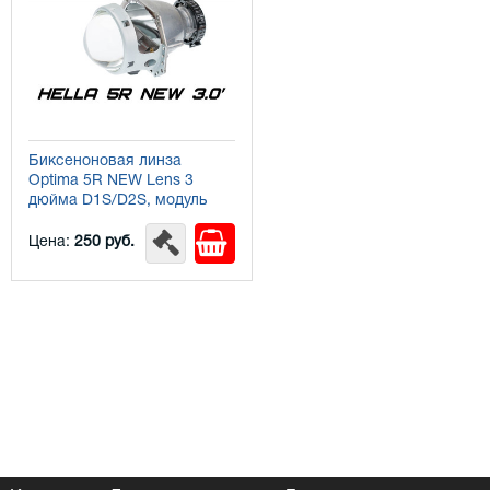
Биксеноновая линза
Optima 5R NEW Lens 3
дюйма D1S/D2S, модуль
под лампу D1S/D2S 3
дюйма без бленды
Цена:
250 руб.