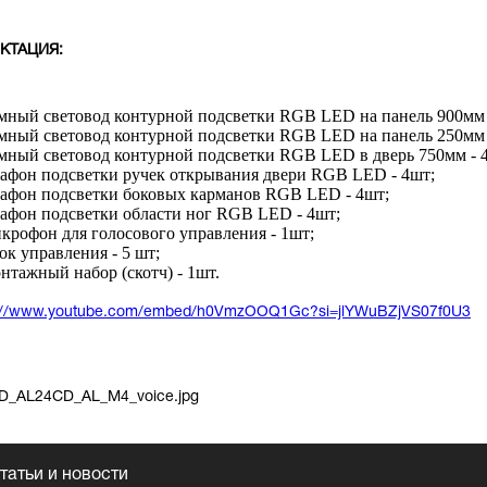
КТАЦИЯ:
мный световод контурной подсветки RGB LED на панель 900мм -
мный световод контурной подсветки RGB LED на панель 250мм 
мный световод контурной подсветки RGB LED в дверь 750мм - 
афон подсветки ручек открывания двери RGB LED - 4шт;
афон подсветки боковых карманов RGB LED - 4шт;
афон подсветки области ног RGB LED - 4шт;
крофон для голосового управления - 1шт;
ок управления - 5 шт;
нтажный набор (скотч) - 1шт.
s://www.youtube.com/embed/h0VmzOOQ1Gc?si=jlYWuBZjVS07f0U3
татьи и новости