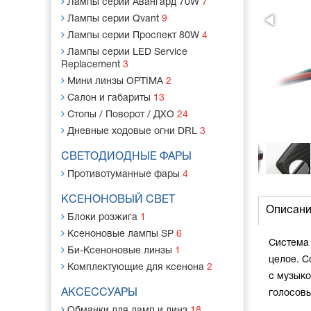
Лампы серии Авангард 70W
7
Лампы серии Qvant
9
Лампы серии Проспект 80W
4
Лампы серии LED Service
Replacement
3
Мини линзы OPTIMA
2
Салон и габариты
13
Стопы / Поворот / ДХО
24
Дневные ходовые огни DRL
3
СВЕТОДИОДНЫЕ ФАРЫ
Противотуманные фары
4
КСЕНОНОВЫЙ СВЕТ
Описан
Блоки розжига
1
Ксеноновые лампы SP
6
Система 
Би-Ксеноновые линзы
1
целое. 
Комплектующие для ксенона
2
с музыко
АКСЕССУАРЫ
голосовы
Обманки для ламп и линз
18